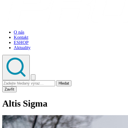
O nás
Kontakt
ESHOP
Aktuality
Hledat
Zavřít
Altis Sigma